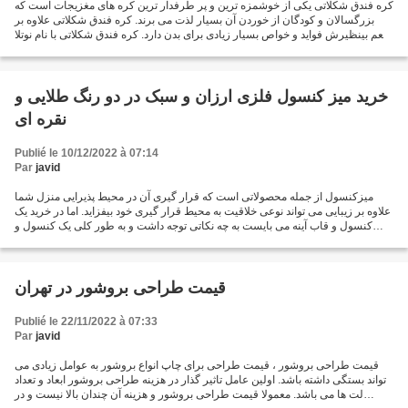
کره فندق شکلاتی یکی از خوشمزه ترین و پر طرفدار ترین کره های مغزیجات است که
بزرگسالان و کودگان از خوردن آن بسیار لذت می برند. کره فندق شکلاتی علاوه بر
طعم بینظیرش فواید و خواص بسیار زیادی برای بدن دارد. کره فندق شکلاتی با نام نوتلا
نیز شناخته می شود که...
خرید میز کنسول فلزی ارزان و سبک در دو رنگ طلایی و
نقره ای
Publié le 10/12/2022 à 07:14
Par
javid
میزکنسول از جمله محصولاتی است که قرار گیری آن در محیط پذیرایی منزل شما
علاوه بر زیبایی می تواند نوعی خلاقیت به محیط قرار گیری خود بیفزاید. اما در خرید یک
کنسول و قاب آینه می بایست به چه نکاتی توجه داشت و به طور کلی یک کنسول و
قاب آینه دارای چه مدل و ویژگی...
قیمت طراحی بروشور در تهران
Publié le 22/11/2022 à 07:33
Par
javid
قیمت طراحی بروشور ، قیمت طراحی برای چاپ انواع بروشور به عوامل زیادی می
تواند بستگی داشته باشد. اولین عامل تاثیر گذار در هزینه طراحی بروشور ابعاد و تعداد
لت ها می باشد. معمولا قیمت طراحی بروشور و هزینه آن چندان بالا نیست و در