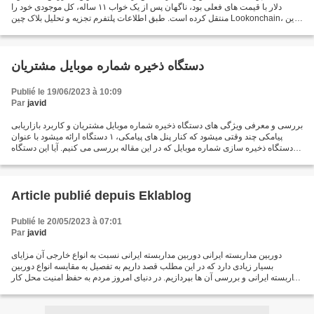
دلار با قیمت های فعلی بود، ناگهان پس از یک خواب ۱۱ ساله، کل موجودی خود را
منتقل کرده است. طبق اطلاعات پلتفرم تجزیه و تحلیل بلاک چین Lookonchain، این
آدرس ۱۰۳۷ بیت کوین خود را در...
دستگاه ذخیره شماره موبایل مشتریان
Publié le 19/06/2023 à 10:09
Par
javid
بررسی و معرفی ویژگی های دستگاه ذخیره شماره موبایل مشتریان و کاربرد بازاریابی
پیامکی چند وقتی میشود که کنار پنل های پیامکی، ۱ دستگاه ارائه میشود با عنوان
دستگاه ذخیره سازی شماره موبایل که در این مقاله بررسی می کنیم. آیا این دستگاه
برای کسب و کارتان مناسب...
Article publié depuis Eklablog
Publié le 20/05/2023 à 07:01
Par
javid
دوربین مداربسته ایرانی دوربین مداربسته ایرانی نسبت به انواع خارجی آن مزایای
بسیار زیادی دارد که در این مطلب قصد داریم به تفصیل به مقایسه انواع دوربین
مداربسته ایرانی و بررسی آن ها بپردازیم. در دنیای امروز مردم به حفظ امنیت محل کار
یا خانه خود توجه بیشتری...