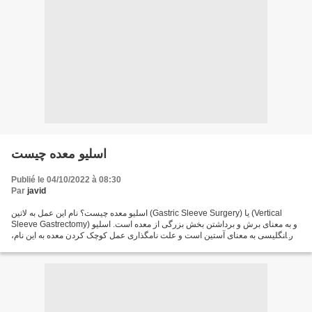
اسلیو معده چیست
Publié le 04/10/2022 à 08:30
Par
javid
اسلیو معده چیست؟ نام این عمل به لاتین (Gastric Sleeve Surgery) یا (Vertical
Sleeve Gastrectomy) و به معنای برش و برداشتن بخش بزرگی از معده است. اسلیو
در انگلیسی به معنای آستین است و علت نامگذاری عمل کوچک کردن معده به این نام،
این است که پس از برش و خارج...